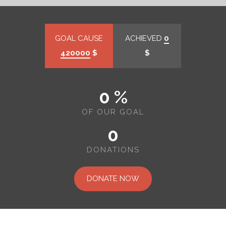
GOAL CAUSE
ACHIEVED
0
420000
$
$
0 %
OF OUR GOAL
0
DONATIONS
DONATE NOW