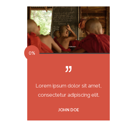
0%
Lorem ipsum dolor sit amet,
consectetur adipiscing elit.
JOHN DOE